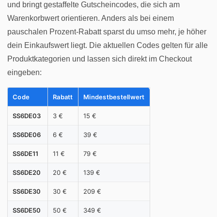
und bringt gestaffelte Gutscheincodes, die sich am
Warenkorbwert orientieren. Anders als bei einem
pauschalen Prozent-Rabatt sparst du umso mehr, je höher
dein Einkaufswert liegt. Die aktuellen Codes gelten für alle
Produktkategorien und lassen sich direkt im Checkout
eingeben:
Code
Rabatt
Mindestbestellwert
SS6DE03
3 €
15 €
SS6DE06
6 €
39 €
SS6DE11
11 €
79 €
SS6DE20
20 €
139 €
SS6DE30
30 €
209 €
SS6DE50
50 €
349 €