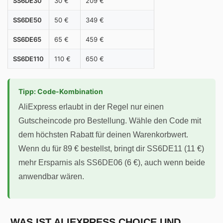
SS6DE30
30 €
209 €
SS6DE50
50 €
349 €
SS6DE65
65 €
459 €
SS6DE110
110 €
650 €
Tipp: Code-Kombination
AliExpress erlaubt in der Regel nur einen
Gutscheincode pro Bestellung. Wähle den Code mit
dem höchsten Rabatt für deinen Warenkorbwert.
Wenn du für 89 € bestellst, bringt dir SS6DE11 (11 €)
mehr Ersparnis als SS6DE06 (6 €), auch wenn beide
anwendbar wären.
WAS IST ALIEXPRESS CHOICE UND