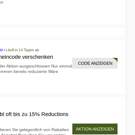
en
ld
•
Läuft in 14 Tagen ab
heincode verschenken
CODE ANZEIGEN
OOTH
der Aktion ausgeschlossen Nur einmal
ommen bereits reduzierte Ware
bt oft bis zu 15% Reductions
AKTION ANZEIGEN
itieren Sie gelegentlich von Rabatten