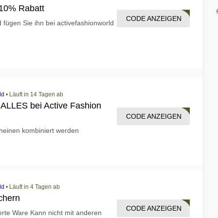
h 10% Rabatt
CODE ANZEIGEN
LE10
fügen Sie ihn bei activefashionworld
ld
•
Läuft in 14 Tagen ab
 ALLES bei Active Fashion
CODE ANZEIGEN
AR20
heinen kombiniert werden
ld
•
Läuft in 4 Tagen ab
chern
CODE ANZEIGEN
TTLE
rte Ware Kann nicht mit anderen