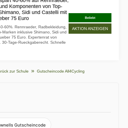
e spart 40-60% auf Rennraeder,
 und Komponenten von Top-
Shimano, Sidi und Castelli mit
eber 75 Euro
Beliebt
t 40-60%. Rennraeder, Radbekleidung,
AKTION ANZEIGEN
Marken inklusive Shimano, Sidi und
 ueber 75 Euro. Expertenrat von
n. 30-Tage-Rueckgaberecht. Schnelle
rück zur Schule
Gutscheincode All4Cycling
wnells Gutscheincode