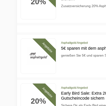
20%
Zusatzversicherung 20% Asph
Asphaltgold Angebot
Angebote
5€ sparen mit dem asph
genießen Sie 5€ und sparen S
Asphaltgold Angebot
Angebote
Early Bird Sale: Extra 
Gutscheincode sichern
20%
Sichere Dir als Early Bird ein