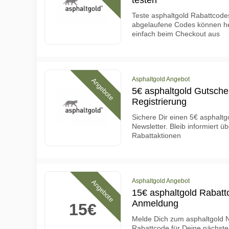
testen
Teste asphaltgold Rabattcode
abgelaufene Codes können heu
einfach beim Checkout aus
Asphaltgold Angebot
Angebote
5€ asphaltgold Gutschei
Registrierung
Sichere Dir einen 5€ asphalt
Newsletter. Bleib informiert ü
Rabattaktionen
Asphaltgold Angebot
Angebote
15€ asphaltgold Rabatt
Anmeldung
15€
Melde Dich zum asphaltgold N
Rabattcode für Deine nächste