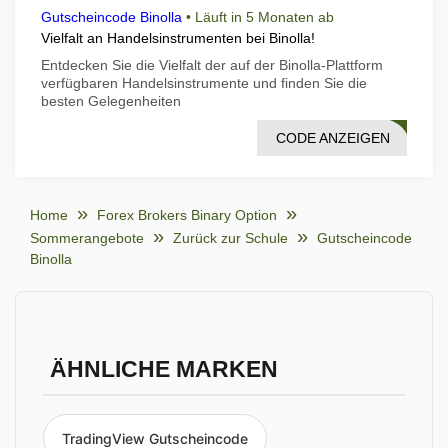
Gutscheincode Binolla
•
Läuft in 5 Monaten ab
Vielfalt an Handelsinstrumenten bei Binolla!
Entdecken Sie die Vielfalt der auf der Binolla-Plattform
verfügbaren Handelsinstrumente und finden Sie die
besten Gelegenheiten
CODE ANZEIGEN
O100
Home
Forex Brokers Binary Option
Sommerangebote
Zurück zur Schule
Gutscheincode
Binolla
ÄHNLICHE MARKEN
TradingView Gutscheincode