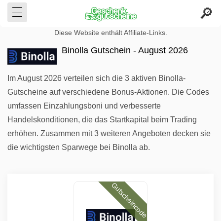
Diese Website enthält Affiliate-Links.
Binolla Gutschein - August 2026
Im August 2026 verteilen sich die 3 aktiven Binolla-
Gutscheine auf verschiedene Bonus-Aktionen. Die Codes
umfassen Einzahlungsboni und verbesserte
Handelskonditionen, die das Startkapital beim Trading
erhöhen. Zusammen mit 3 weiteren Angeboten decken sie
die wichtigsten Sparwege bei Binolla ab.
Gutscheincode