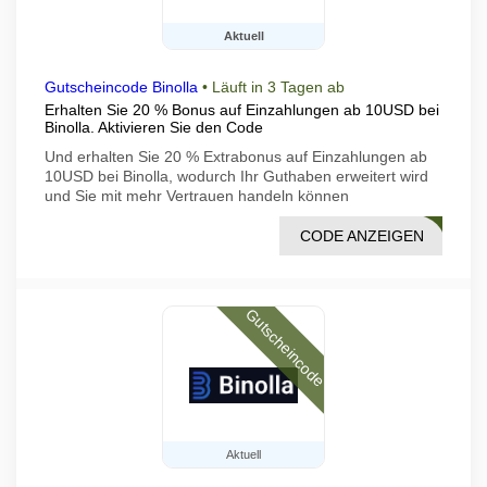
Aktuell
Gutscheincode Binolla
•
Läuft in 3 Tagen ab
Erhalten Sie 20 % Bonus auf Einzahlungen ab 10USD bei
Binolla. Aktivieren Sie den Code
Und erhalten Sie 20 % Extrabonus auf Einzahlungen ab
10USD bei Binolla, wodurch Ihr Guthaben erweitert wird
und Sie mit mehr Vertrauen handeln können
CODE ANZEIGEN
MO20
Gutscheincode
Aktuell