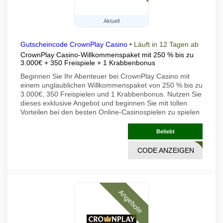
Aktuell
Gutscheincode CrownPlay Casino
•
Läuft in 12 Tagen ab
CrownPlay Casino-Willkommenspaket mit 250 % bis zu
3.000€ + 350 Freispiele + 1 Krabbenbonus
Beginnen Sie Ihr Abenteuer bei CrownPlay Casino mit
einem unglaublichen Willkommenspaket von 250 % bis zu
3.000€, 350 Freispielen und 1 Krabbenbonus. Nutzen Sie
dieses exklusive Angebot und beginnen Sie mit tollen
Vorteilen bei den besten Online-Casinospielen zu spielen
Beliebt
CODE ANZEIGEN
LINK
Angebote