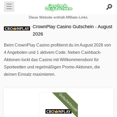
Diese Website enthält Affiliate-Links.
CrownPlay Casino Gutschein - August
2026
Beim CrownPlay Casino profitierst du im August 2026 von
4 Angeboten und 1 aktivem Code. Neben Cashback-
Aktionen lockt das Casino mit Willkommensboni für
Sportwetten und regelmäßigen Promo-Aktionen, die
deinen Einsatz maximieren.
Gutscheincode