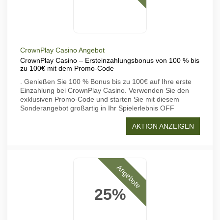
CrownPlay Casino Angebot
CrownPlay Casino – Ersteinzahlungsbonus von 100 % bis
zu 100€ mit dem Promo-Code
. Genießen Sie 100 % Bonus bis zu 100€ auf Ihre erste
Einzahlung bei CrownPlay Casino. Verwenden Sie den
exklusiven Promo-Code und starten Sie mit diesem
Sonderangebot großartig in Ihr Spielerlebnis OFF
AKTION ANZEIGEN
Angebote
25%