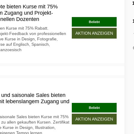
te bieten Kurse mit 75%
m Zugang und Projekt-
onellen Dozenten
Beliebt
ten Kurse mit 75% Rabatt.
AKTION ANZEIGEN
jekt-Feedback von professionellen
e Kurse in Design, Fotografie,
rse auf Englisch, Spanisch,
ranzoesisch
 und saisonale Sales bieten
mit lebenslangem Zugang und
Beliebt
aisonale Sales bieten Kurse mit 75%
AKTION ANZEIGEN
u allen gekauften Kursen. Zertifikat
 Kurse in Design, Illustration,
 eigenen Tempo lernen