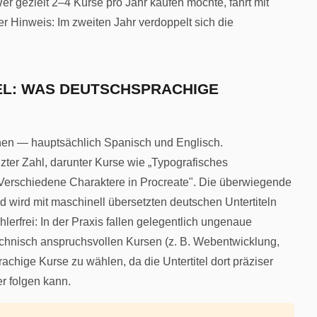
Wer gezielt 2–4 Kurse pro Jahr kaufen möchte, fährt mit
r Hinweis: Im zweiten Jahr verdoppelt sich die
EL: WAS DEUTSCHSPRACHIGE
hen — hauptsächlich Spanisch und Englisch.
zter Zahl, darunter Kurse wie „Typografisches
til: Verschiedene Charaktere in Procreate". Die überwiegende
d wird mit maschinell übersetzten deutschen Untertiteln
erfrei: In der Praxis fallen gelegentlich ungenaue
echnisch anspruchsvollen Kursen (z. B. Webentwicklung,
chige Kurse zu wählen, da die Untertitel dort präziser
r folgen kann.