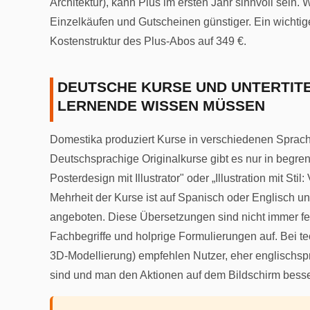
Architektur), kann Plus im ersten Jahr sinnvoll sein. 
Einzelkäufen und Gutscheinen günstiger. Ein wichtige
Kostenstruktur des Plus-Abos auf 349 €.
DEUTSCHE KURSE UND UNTERTIT
LERNENDE WISSEN MÜSSEN
Domestika produziert Kurse in verschiedenen Sprac
Deutschsprachige Originalkurse gibt es nur in begren
Posterdesign mit Illustrator" oder „Illustration mit S
Mehrheit der Kurse ist auf Spanisch oder Englisch un
angeboten. Diese Übersetzungen sind nicht immer fehl
Fachbegriffe und holprige Formulierungen auf. Bei t
3D-Modellierung) empfehlen Nutzer, eher englischspra
sind und man den Aktionen auf dem Bildschirm besse