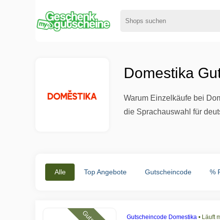
Domestika Gu
Warum Einzelkäufe bei Dome
die Sprachauswahl für deut
Alle
Top Angebote
Gutscheincode
% 
Gutscheincode Domestika
•
Läuft 