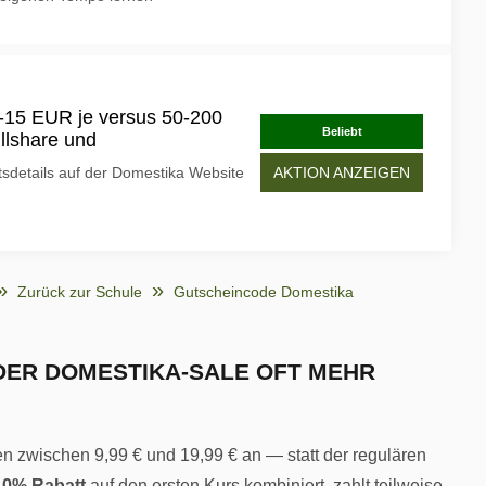
-15 EUR je versus 50-200
Beliebt
llshare und
tsdetails auf der Domestika Website
AKTION ANZEIGEN
Zurück zur Schule
Gutscheincode Domestika
ER DOMESTIKA-SALE OFT MEHR
n zwischen 9,99 € und 19,99 € an — statt der regulären
10% Rabatt
auf den ersten Kurs kombiniert, zahlt teilweise