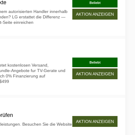
kte
Beliebt
inem autorisierten Handler innerhalb
AKTION ANZEIGEN
den? LG erstattet die Differenz —
-Seite einreichen
Beliebt
etet kostenlosen Versand,
Bundle-Angebote fur TV-Gerate und
AKTION ANZEIGEN
uch 0% Finanzierung auf
 $499
prüfen
AKTION ANZEIGEN
tleistungen. Besuchen Sie die Website