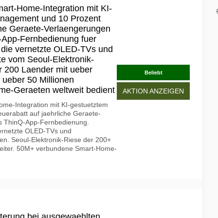
art-Home-Integration mit KI-
nagement und 10 Prozent
iche Geraete-Verlaengerungen
-App-Fernbedienung fuer
e die vernetzte OLED-TVs und
te vom Seoul-Elektronik-
r 200 Laender mit ueber
Beliebt
 ueber 50 Millionen
e-Geraeten weltweit bedient
AKTION ANZEIGEN
me-Integration mit KI-gestuetztem
erabatt auf jaehrliche Geraete-
es ThinQ-App-Fernbedienung.
vernetzte OLED-TVs und
len. Seoul-Elektronik-Riese der 200+
beiter. 50M+ verbundene Smart-Home-
terung bei ausgewaehlten