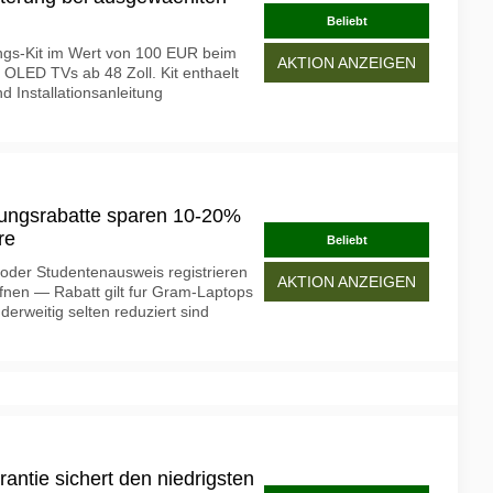
Beliebt
gs-Kit im Wert von 100 EUR beim
AKTION ANZEIGEN
OLED TVs ab 48 Zoll. Kit enthaelt
 Installationsanleitung
dungsrabatte sparen 10-20%
re
Beliebt
l oder Studentenausweis registrieren
AKTION ANZEIGEN
fnen — Rabatt gilt fur Gram-Laptops
erweitig selten reduziert sind
antie sichert den niedrigsten