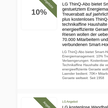
Angebote
LG ThinQ-Abo bietet Sm
gestuetztem Energiema
10%
Treuerabatt auf jaehrl
plus kostenloses ThinQ
technikaffine Haushalt
energieeffiziente Gerae
Riesen wollen der uebe
70.000 Mitarbeitern und
verbundenen Smart-Hom
LG ThinQ-Abo bietet Smart-Ho
Energiemanagement. 10% Treu
Verlaengerungen. Kostenlos
Technikaffine Haushalte die 
energieeffiziente Geraete wol
Laender bedient. 70K+ Mitar
Geraete weltweit. Seit 1958
LG Angebot
Angebote
LG kostenlose Wandhal