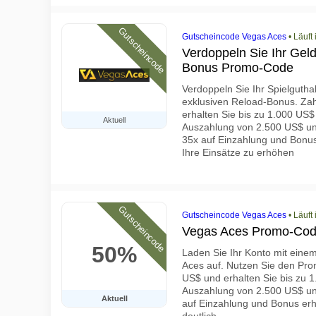
Gutscheincode
Gutscheincode Vegas Aces
•
Läuft
Verdoppeln Sie Ihr Gel
Bonus Promo-Code
Verdoppeln Sie Ihr Spielguth
exklusiven Reload-Bonus. Za
erhalten Sie bis zu 1.000 US
Aktuell
Auszahlung von 2.500 US$ un
35x auf Einzahlung und Bonus 
Ihre Einsätze zu erhöhen
Gutscheincode
Gutscheincode Vegas Aces
•
Läuft
Vegas Aces Promo-Cod
50%
Laden Sie Ihr Konto mit eine
Aces auf. Nutzen Sie den Pro
US$ und erhalten Sie bis zu 
Auszahlung von 2.500 US$ un
Aktuell
auf Einzahlung und Bonus er