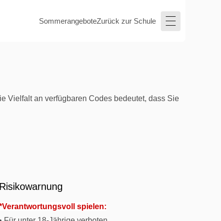
Sommerangebote
Zurück zur Schule
 Vielfalt an verfügbaren Codes bedeutet, dass Sie
Risikowarnung
*Verantwortungsvoll spielen:
• Für unter 18-Jährige verboten