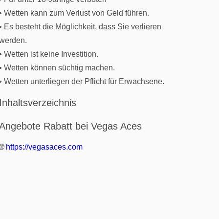
• Wetten kann zum Verlust von Geld führen.
• Es besteht die Möglichkeit, dass Sie verlieren
werden.
• Wetten ist keine Investition.
• Wetten können süchtig machen.
• Wetten unterliegen der Pflicht für Erwachsene.
Inhaltsverzeichnis
Angebote Rabatt bei Vegas Aces
🌐
https://vegasaces.com