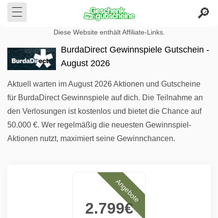
Diese Website enthält Affiliate-Links.
BurdaDirect Gewinnspiele Gutschein -
August 2026
Aktuell warten im August 2026 Aktionen und Gutscheine
für BurdaDirect Gewinnspiele auf dich. Die Teilnahme an
den Verlosungen ist kostenlos und bietet die Chance auf
50.000 €. Wer regelmäßig die neuesten Gewinnspiel-
Aktionen nutzt, maximiert seine Gewinnchancen.
Angebote
2.799€