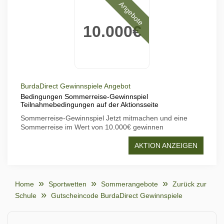
Angebote
10.000€
BurdaDirect Gewinnspiele Angebot
Bedingungen Sommerreise-Gewinnspiel
Teilnahmebedingungen auf der Aktionsseite
Sommerreise-Gewinnspiel Jetzt mitmachen und eine
Sommerreise im Wert von 10.000€ gewinnen
AKTION ANZEIGEN
Home
Sportwetten
Sommerangebote
Zurück zur
Schule
Gutscheincode BurdaDirect Gewinnspiele