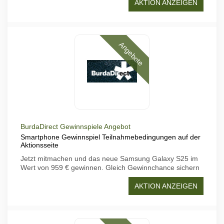
AKTION ANZEIGEN
Angebote
BurdaDirect Gewinnspiele Angebot
Smartphone Gewinnspiel Teilnahmebedingungen auf der
Aktionsseite
Jetzt mitmachen und das neue Samsung Galaxy S25 im
Wert von 959 € gewinnen. Gleich Gewinnchance sichern
AKTION ANZEIGEN