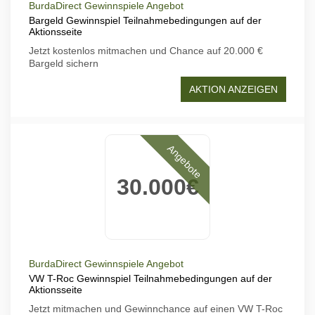
BurdaDirect Gewinnspiele Angebot
Bargeld Gewinnspiel Teilnahmebedingungen auf der
Aktionsseite
Jetzt kostenlos mitmachen und Chance auf 20.000 €
Bargeld sichern
AKTION ANZEIGEN
Angebote
30.000€
BurdaDirect Gewinnspiele Angebot
VW T-Roc Gewinnspiel Teilnahmebedingungen auf der
Aktionsseite
Jetzt mitmachen und Gewinnchance auf einen VW T-Roc